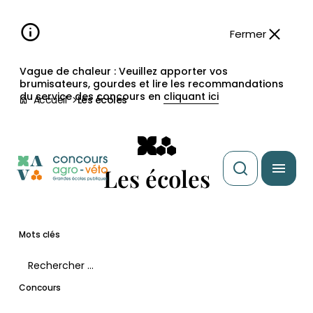
Aller à la
navigation
contenu
pied
panneau
recherche
d'accessibilité
principal
principale
de
Fermer
page
Vague de chaleur : Veuillez apporter vos
brumisateurs, gourdes et lire les recommandations
du service des concours en
cliquant ici
Accueil
Les écoles
Les écoles
Mots clés
Concours