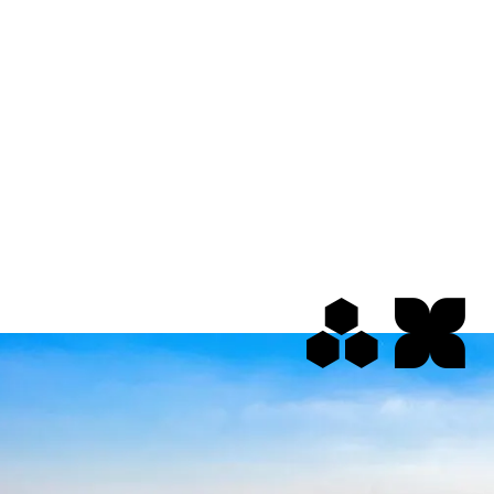
écoles agronomiques et vétérinaires. Il
dépend fonctionnellement de la
direction générale de l’enseignement
et de la recherche
.
En savoir plus