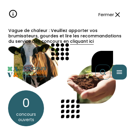
Aller à la
navigation
contenu
pied
panneau
recherche
d'accessibilité
principal
principale
de
Fermer
page
Vague de chaleur : Veuillez apporter vos
brumisateurs, gourdes et lire les recommandations
du service des concours en
cliquant ici
0
concours
ouverts