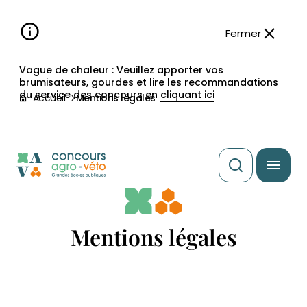
Aller à la
navigation
contenu
pied
panneau
recherche
d'accessibilité
principal
principale
de
Fermer
page
Vague de chaleur : Veuillez apporter vos
brumisateurs, gourdes et lire les recommandations
du service des concours en
cliquant ici
Accueil
Mentions légales
Mentions légales