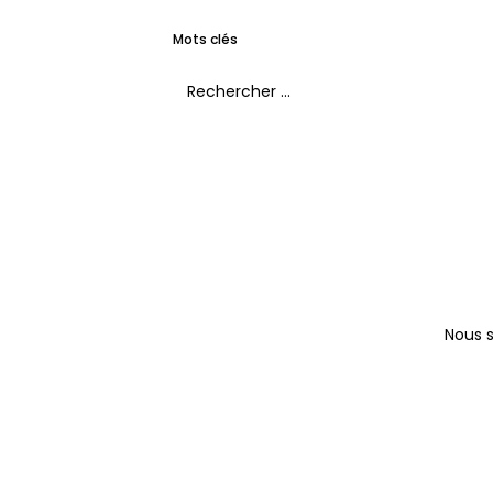
Filtrer les événements
Mots clés
Nous s