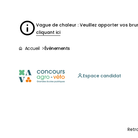
Aller à la
navigation
contenu
pied
panneau
recherche
d'accessibilité
principal
principale
de
page
Vague de chaleur : Veuillez apporter vos br
cliquant ici
Accueil
Événements
Espace candidat
Retr