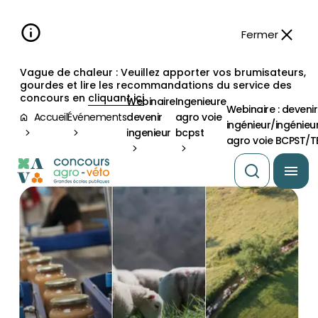
Aller à la
navigation
contenu
pied
panneau
recherche
d'accessibilité
principal
principale
de
Fermer
page
Vague de chaleur : Veuillez apporter vos brumisateurs,
gourdes et lire les recommandations du service des
concours en
cliquant ici
Webinaire
Ingenieure
Webinaire : devenir
Accueil
Événements
devenir
agro voie
ingénieur/ingénieu
ingenieur
bcpst
agro voie BCPST/T