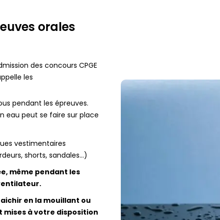
euves orales
’admission des concours CPGE
ppelle les
ous pendant les épreuves.
en eau peut se faire sur place
nues vestimentaires
eurs, shorts, sandales...)
ée, même pendant les
ventilateur.
ichir en la mouillant ou
 mises à votre disposition