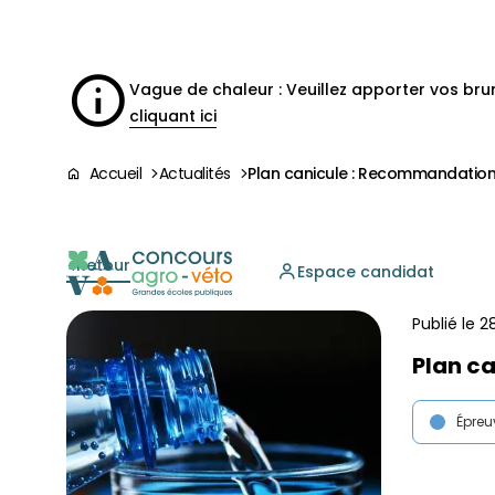
Aller à la
navigation
contenu
pied
panneau
recherche
d'accessibilité
principal
principale
de
page
Vague de chaleur : Veuillez apporter vos br
cliquant ici
Accueil
Actualités
Plan canicule : Recommandation
Retour
Espace candidat
Publié le
2
Plan c
Épreu