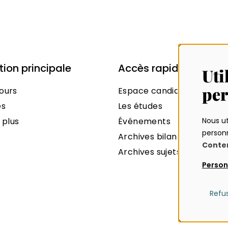
ion principale
Accès rapides
Uti
per
ours
Espace candidats
es
Les études
 plus
Événements
Nous ut
personn
Archives bilans et statisti
Conten
Archives sujets et rapport
Person
Refu