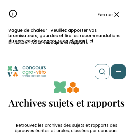
Aller à la
navigation
contenu
pied
panneau
recherche
d'accessibilité
principal
principale
de
Fermer
page
Vague de chaleur : Veuillez apporter vos
brumisateurs, gourdes et lire les recommandations
du service des concours en
cliquant ici
Accueil
Archives sujets et rapports
Archives sujets et rapports
Retrouvez les archives des sujets et rapports des
épreuves écrites et orales, classées par concours.