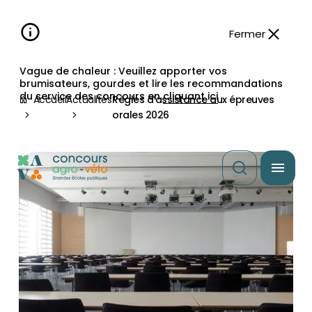
Aller à la
navigation
contenu
pied
panneau
recherche
d'accessibilité
principal
principale
de
Fermer
page
Vague de chaleur : Veuillez apporter vos
brumisateurs, gourdes et lire les recommandations
du service des concours en
cliquant ici
Accueil
Actualités
Règles d’assistance aux épreuves
orales 2026